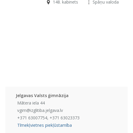
148. kabinets
Spāņu valoda
Jelgavas Valsts ģimnāzija
Mātera iela 44
vgim@izglitiba.jelgava.lv
+371 63007754, +371 63023373
Tīmekļvietnes piekļūstamība