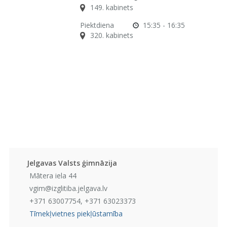
149. kabinets
Piektdiena
15:35 - 16:35
320. kabinets
Jelgavas Valsts ģimnāzija
Mātera iela 44
vgim@izglitiba.jelgava.lv
+371 63007754, +371 63023373
Tīmekļvietnes piekļūstamība