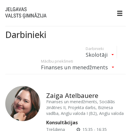
Darbinieki
Darbinieki
Skolotāji
Mācību priekšmeti
Finanses un menedžments
Zaiga Atelbauere
Finanses un menedžments, Sociālās
zinātnes II, Projekta darbs, Biznesa
vadība, Angļu valoda I (B2), Angļu valoda
Konsultācijas
Trešdiena
15:35 - 16:35