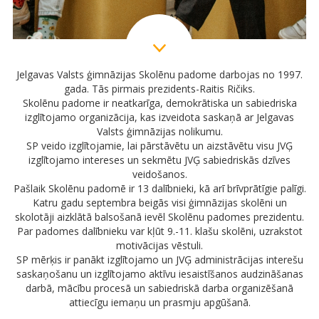
Jelgavas Valsts ģimnāzijas Skolēnu padome darbojas no 1997.
gada. Tās pirmais prezidents-Raitis Ričiks.
Skolēnu padome ir neatkarīga, demokrātiska un sabiedriska
izglītojamo organizācija, kas izveidota saskaņā ar Jelgavas
Valsts ģimnāzijas nolikumu.
SP veido izglītojamie, lai pārstāvētu un aizstāvētu visu JVĢ
izglītojamo intereses un sekmētu JVĢ sabiedriskās dzīves
veidošanos.
Pašlaik Skolēnu padomē ir 13 dalībnieki, kā arī brīvprātīgie palīgi.
Katru gadu septembra beigās visi ģimnāzijas skolēni un
skolotāji aizklātā balsošanā ievēl Skolēnu padomes prezidentu.
Par padomes dalībnieku var kļūt 9.-11. klašu skolēni, uzrakstot
motivācijas vēstuli.
SP mērķis ir panākt izglītojamo un JVĢ administrācijas interešu
saskaņošanu un izglītojamo aktīvu iesaistīšanos audzināšanas
darbā, mācību procesā un sabiedriskā darba organizēšanā
attiecīgu iemaņu un prasmju apgūšanā.