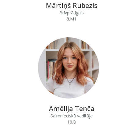
Mārtiņš Rubezis
Brīvprātīgais
8.M1
Amēlija Tenča
Saimnieciskā vadītāja
10.B