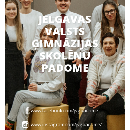
JELGAVAS
VALSTS
ĢIMNĀZIJAS
SKOLĒNU
PADOME
www.facebook.com/jvgpadome
www.instagram.com/jvgpadome/