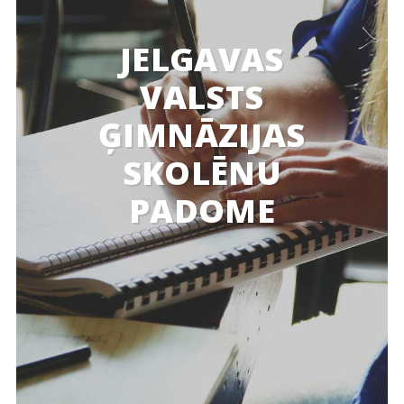
JELGAVAS
VALSTS
ĢIMNĀZIJAS
SKOLĒNU
PADOME