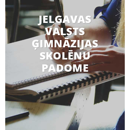
JELGAVAS
VALSTS
ĢIMNĀZIJAS
SKOLĒNU
PADOME