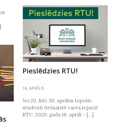
os
]
Pieslēdzies RTU!
16. APRĪLIS
No 20. līdz 30. aprīlim topošie
studenti tiešsaistē varēs iepazīt
RTU. 2020. gada 16. aprīlī – [...]
ās