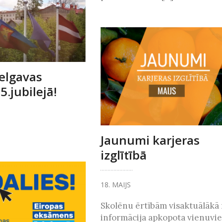
Jelgavas
5.jubilejā!
Jaunumi karjeras
izglītībā
18. MAIJS
Skolēnu ērtībām visaktuālākā 
informācija apkopota vienuvie