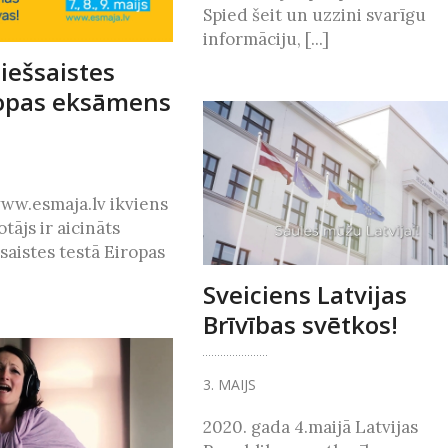
Spied šeit un uzzini svarīgu
informāciju, [...]
tiešsaistes
iropas eksāmens
ā www.esmaja.lv ikviens
otājs ir aicināts
šsaistes testā Eiropas
Sveiciens Latvijas
Brīvības svētkos!
3. MAIJS
2020. gada 4.maijā Latvijas