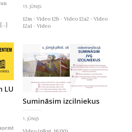
i un
15. JŪNIJS
12m - Video 12b - Video 12a2 - Video
...]
12a1 - Video
m LU
Sumināsim izcilniekus
1. JŪNIJS
a
saņemt
Video (plkst. 16:00)