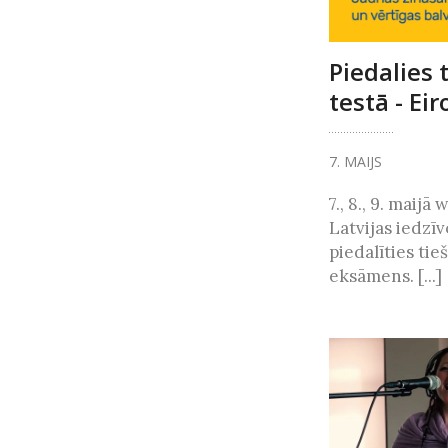
Piedalies 
testā - E
7. MAIJS
7., 8., 9. maij
Latvijas iedzīv
piedalīties tie
eksāmens. [...]