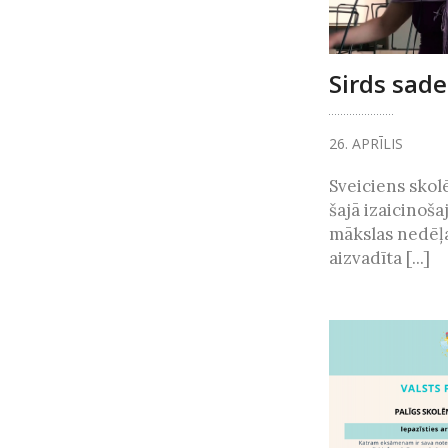
Sirds sade
26. APRĪLIS
Sveiciens sko
šajā izaicinoša
mākslas nedēļa
aizvadīta [...]