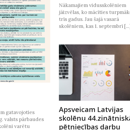
Nākamajiem vidusskolēniem
jāizvēlas, ko mācīties turpmāk
trīs gadus. Jau šajā vasarā
skolēniem, kas 1. septembrī [...
Apsveicam Latvijas
em gatavojoties
skolēnu 44.zinātnisk
. valsts pārbaudes
pētniecības darbu
kolēni varētu