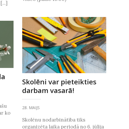
...]
da
Skolēni var pieteikties
darbam vasarā!
lašu
28. MAIJS
ar ko
Skolēnu nodarbinātība tiks
organizēta laika periodā no 6. jūlija