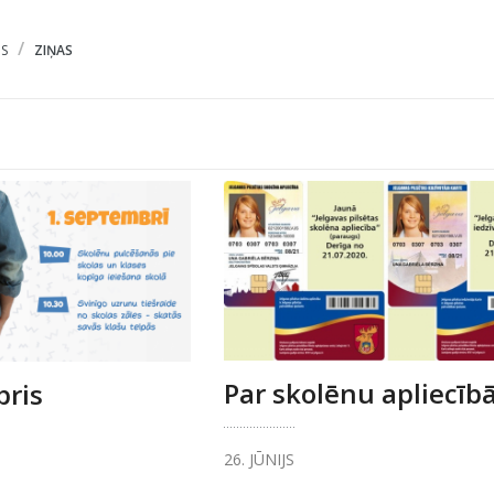
S
ZIŅAS
Par skolēnu apliecī
bris
26. JŪNIJS