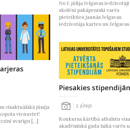
No 1. jūlija Jelgavas iedzīvotāj
skolēni pakāpeniski varēs
pieteikties jaunās Jelgavas
iedzīvotāja kartes un Jelgavas [
arjeras
Piesakies stipendijā
2. JŪNIJS
m visaktuālākā jūnija
kopota vienuviet!
Konkursa kārtībā atbalstu vis
zini svarīgu [...]
akadēmiskā gada laikā varēs 