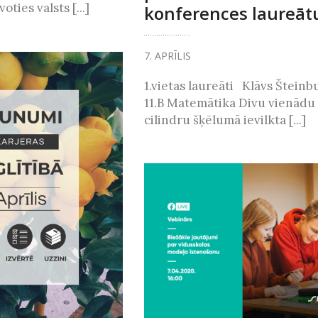
oties valsts [...]
konferences laureāt
7. APRĪLIS
1.vietas laureāti Klāvs Šteinb
11.B Matemātika Divu vienādu
cilindru šķēlumā ievilkta [...]