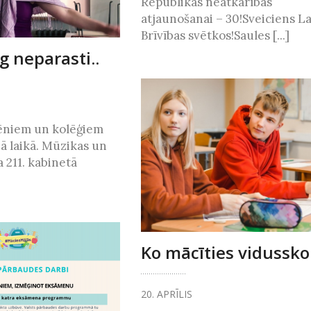
Republikas neatkarības
atjaunošanai – 30!Sveiciens La
Brīvības svētkos!Saules [...]
g neparasti..
lēniem un kolēģiem
jā laikā. Mūzikas un
 211. kabinetā
Ko mācīties vidussko
20. APRĪLIS