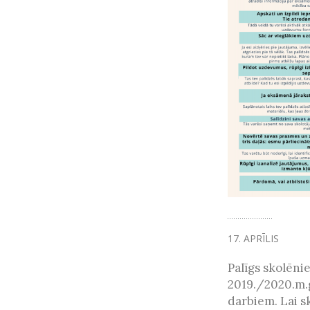
17. APRĪLIS
Palīgs skolēni
2019./2020.m.g
darbiem. Lai s