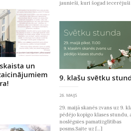
jaunieši, kuri šogad iecerējuši [
 skaista un
zaicinājumiem
9. klašu svētku stun
ra!
26. MAIJS
29. maijā skanēs zvans uz 9. k
pēdējo kopīgo klases stundu, 
noslēgsies pamatizglītības
posms.Saite uz [...]