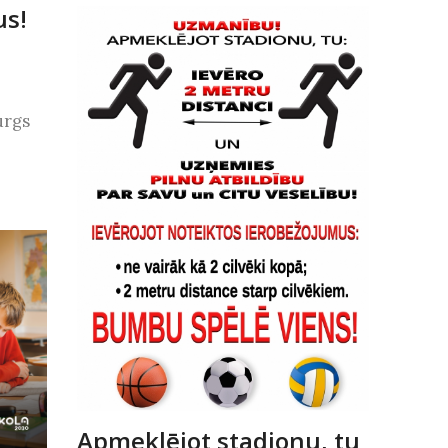
us!
urgs
Apmeklējot stadionu, tu