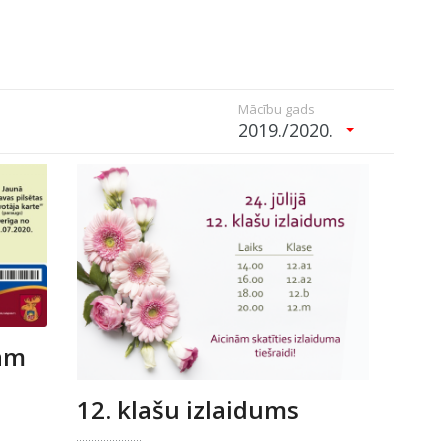
Mācību gads
2019./2020.
bām
12. klašu izlaidums