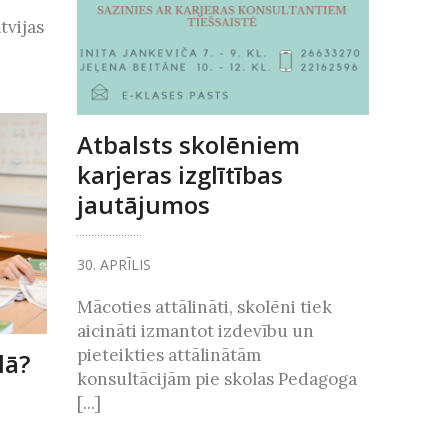
tvijas
Atbalsts skolēniem
karjeras izglītības
jautājumos
30. APRĪLIS
Mācoties attālināti, skolēni tiek
aicināti izmantot izdevību un
pieteikties attālinātām
lā?
konsultācijām pie skolas Pedagoga
[...]