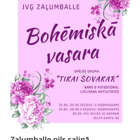
Zaļumballe pils saliņā