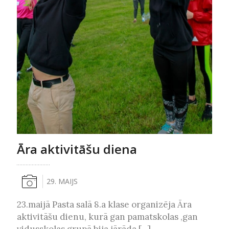
Āra aktivitāšu diena
29. MAIJS
23.maijā Pasta salā 8.a klase organizēja Āra
aktivitāšu dienu, kurā gan pamatskolas ,gan
vidusskolas grupā bija jārāda [...]