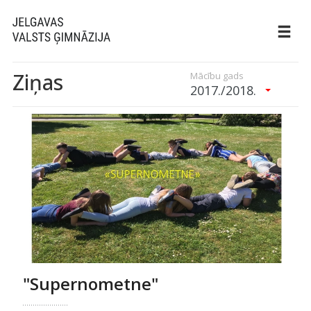
Ziņas
Mācību gads
2017./2018.
"Supernometne"