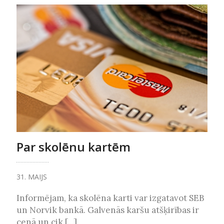
Par skolēnu kartēm
31. MAIJS
Informējam, ka skolēna karti var izgatavot SEB
un Norvik bankā. Galvenās karšu atšķirības ir
cenā un cik [...]