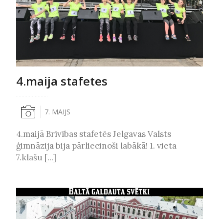
4.maija stafetes
7. MAIJS
4.maijā Brīvības stafetēs Jelgavas Valsts
ģimnāzija bija pārliecinoši labākā! 1. vieta
7.klašu [...]