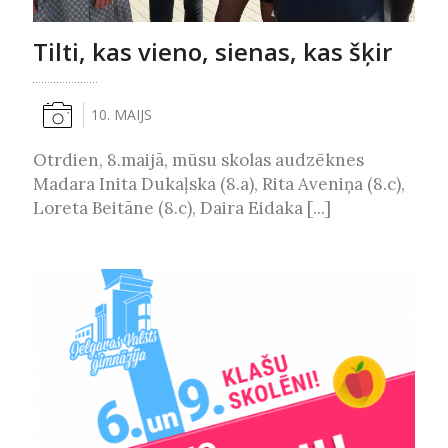
Tilti, kas vieno, sienas, kas šķir
10. MAIJS
Otrdien, 8.maijā, mūsu skolas audzēknes
Madara Inita Dukaļska (8.a), Rita Aveniņa (8.c),
Loreta Beitāne (8.c), Daira Eidaka [...]