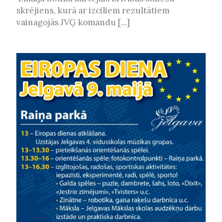
skrējiens, kurā ar izciliem rezultātiem
vainagojās JVĢ komandu [...]