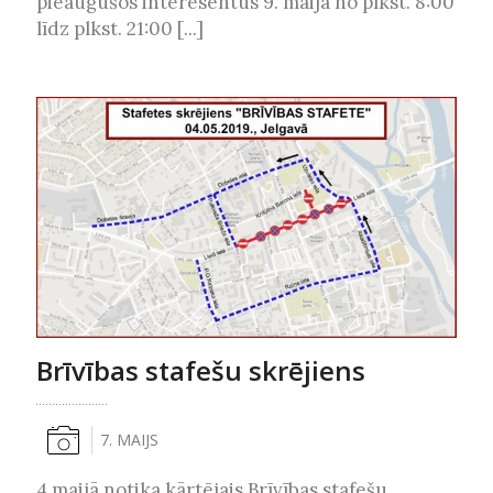
pieaugušos interesentus 9. maijā no plkst. 8:00
līdz plkst. 21:00 [...]
Brīvības stafešu skrējiens
7. MAIJS
4.maijā notika kārtējais Brīvības stafešu