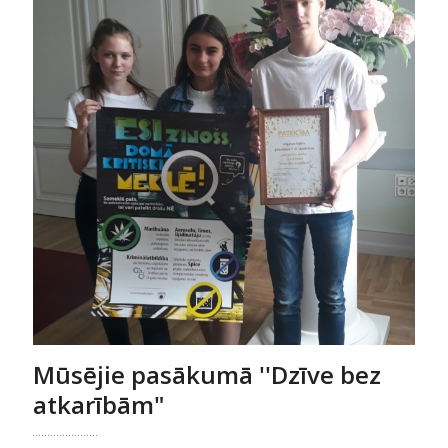
Mūsējie pasākumā ''Dzīve bez
atkarībām"