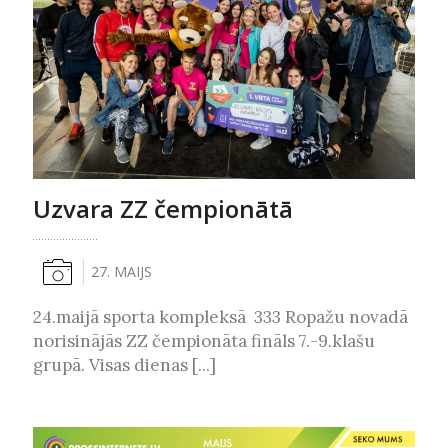
Uzvara ZZ čempionātā
27. MAIJS
24.maijā sporta kompleksā 333 Ropažu novadā
norisinājās ZZ čempionāta fināls 7.-9.klašu
grupā. Visas dienas [...]