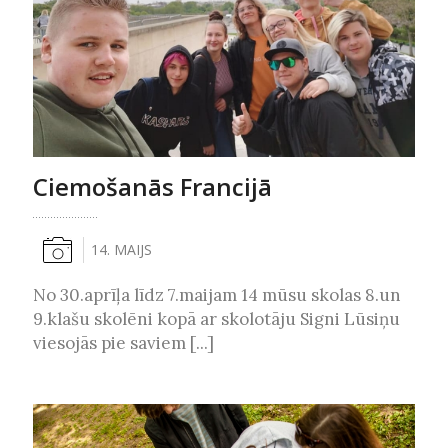
Ciemošanās Francijā
14. MAIJS
No 30.aprīļa līdz 7.maijam 14 mūsu skolas 8.un
9.klašu skolēni kopā ar skolotāju Signi Lūsiņu
viesojās pie saviem [...]