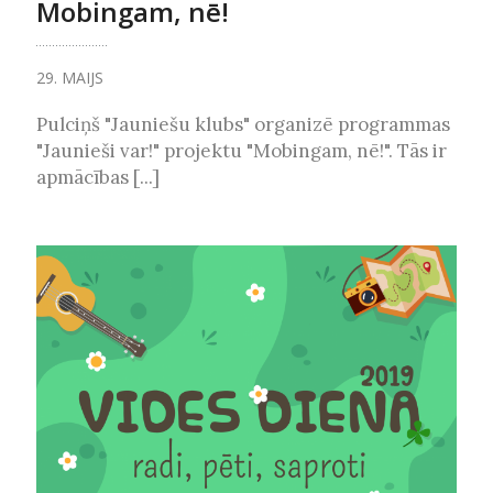
Mobingam, nē!
29. MAIJS
Pulciņš "Jauniešu klubs" organizē programmas
"Jaunieši var!" projektu "Mobingam, nē!". Tās ir
apmācības [...]