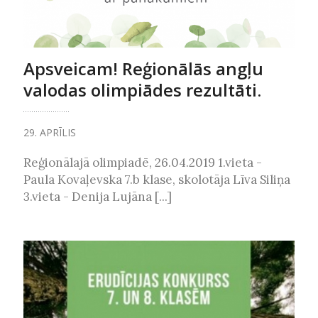
Apsveicam! Reģionālās angļu
valodas olimpiādes rezultāti.
29. APRĪLIS
Reģionālajā olimpiadē, 26.04.2019 1.vieta -
Paula Kovaļevska 7.b klase, skolotāja Līva Siliņa
3.vieta - Denija Lujāna [...]