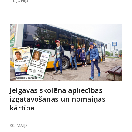
11. JŪNIJS
Jelgavas skolēna apliecības
izgatavošanas un nomaiņas
kārtība
30. MAIJS