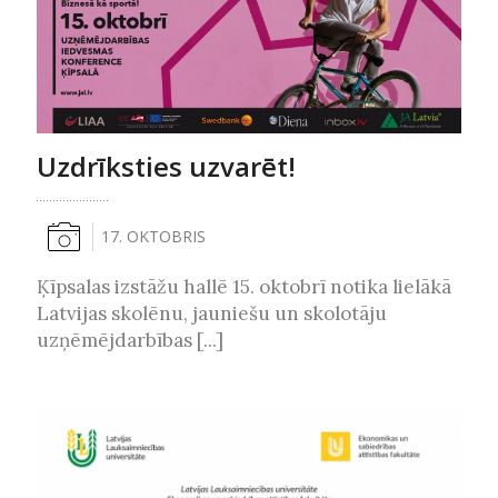
Uzdrīksties uzvarēt!
17. OKTOBRIS
Ķīpsalas izstāžu hallē 15. oktobrī notika lielākā
Latvijas skolēnu, jauniešu un skolotāju
uzņēmējdarbības [...]