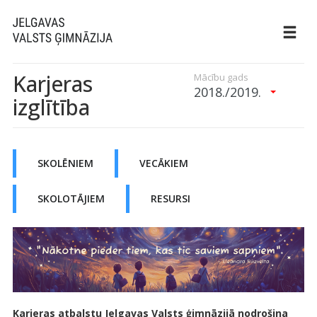
Karjeras
Mācību gads
2018./2019.
izglītība
SKOLĒNIEM
VECĀKIEM
SKOLOTĀJIEM
RESURSI
Karjeras atbalstu Jelgavas Valsts ģimnāzijā nodrošina