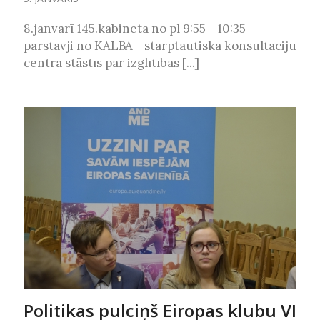
8.janvārī 145.kabinetā no pl 9:55 - 10:35
pārstāvji no KALBA - starptautiska konsultāciju
centra stāstīs par izglītības [...]
Politikas pulciņš Eiropas klubu VI