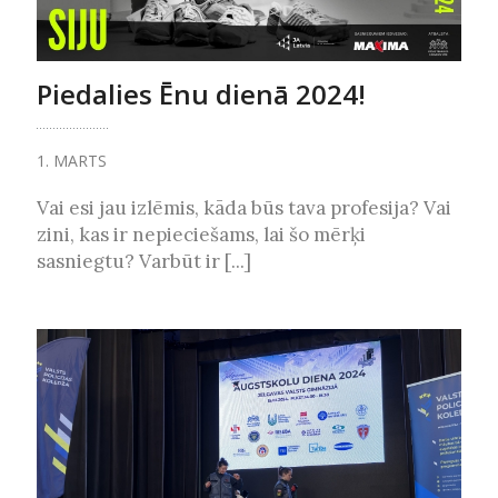
Piedalies Ēnu dienā 2024!
1. MARTS
Vai esi jau izlēmis, kāda būs tava profesija? Vai
zini, kas ir nepieciešams, lai šo mērķi
sasniegtu? Varbūt ir [...]