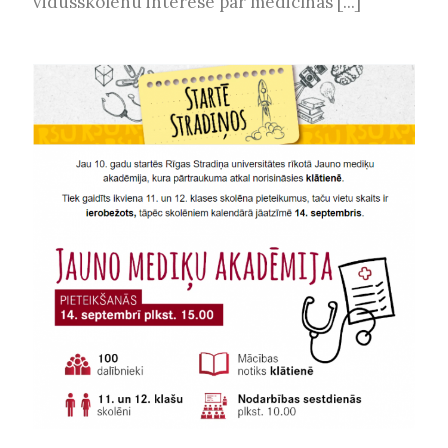
vidusskolēnu interese par medicīnas [...]