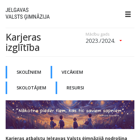
Karjeras
Mācību gads
2023./2024.
izglītība
SKOLĒNIEM
VECĀKIEM
SKOLOTĀJIEM
RESURSI
Karjeras atbalstu Jelgavas Valsts ģimnāzijā nodrošina