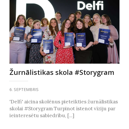
Žurnālistikas skola #Storygram
6. SEPTEMBRIS
'Delfi' aicina skolēnus pieteikties žurnālistikas
skolai #Storygram Turpinot īstenot vīziju par
ieinteresētu sabiedrību, [...]