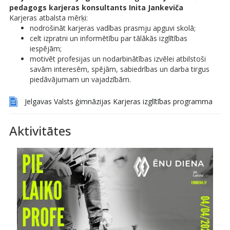
pedagogs karjeras konsultants Inita Jankeviča
Karjeras atbalsta mērķi:
nodrošināt karjeras vadības prasmju apguvi skolā;
celt izpratni un informētību par tālākās izglītības
iespējām;
motivēt profesijas un nodarbinātības izvēlei atbilstoši
savām interesēm, spējām, sabiedrības un darba tirgus
piedāvājumam un vajadzībām.
Jelgavas Valsts ģimnāzijas Karjeras izglītības programma
Aktivitātes