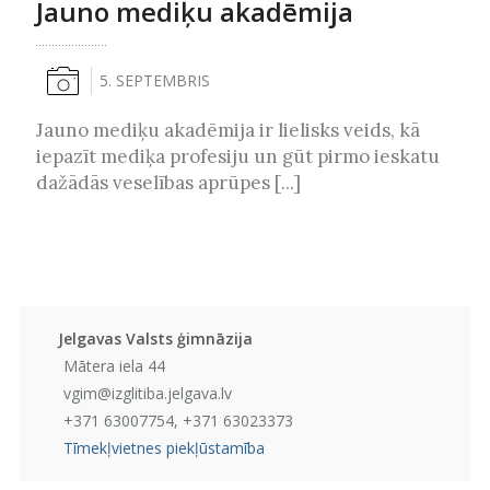
Jauno mediķu akadēmija
5. SEPTEMBRIS
Jauno mediķu akadēmija ir lielisks veids, kā
iepazīt mediķa profesiju un gūt pirmo ieskatu
dažādās veselības aprūpes [...]
Jelgavas Valsts ģimnāzija
Mātera iela 44
vgim@izglitiba.jelgava.lv
+371 63007754, +371 63023373
Tīmekļvietnes piekļūstamība