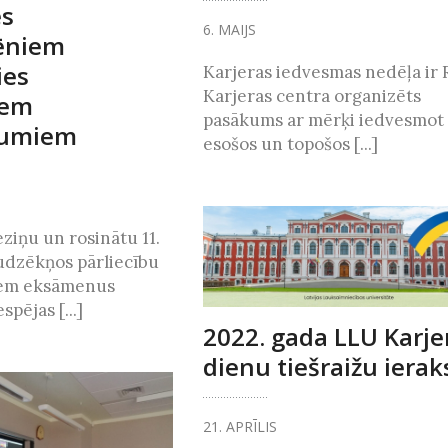
ēs
6. MAIJS
ēniem
ies
Karjeras iedvesmas nedēļa ir
Karjeras centra organizēts
iem
pasākums ar mērķi iedvesmot
jumiem
esošos un topošos [...]
eziņu un rosinātu 11.
audzēkņos pārliecību
iem eksāmenus
spējas [...]
2022. gada LLU Karje
dienu tiešraižu ierak
21. APRĪLIS