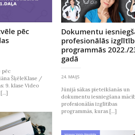
zvēle pēc
Dokumentu iesniegš
las
profesionālās izglītī
programmās 2022./2
gadā
e pēc
24. MAIJS
iāna ŠķēleKlase /
s: 9. klase Video
Jūnijā sākas pieteikšanās un
...]
dokumentu iesniegšana mācī
profesionālās izglītības
programmās, kuras [...]