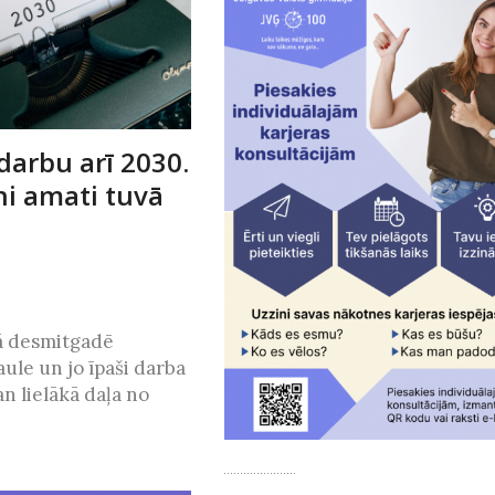
 darbu arī 2030.
ni amati tuvā
ā desmitgadē
aule un jo īpaši darba
n lielākā daļa no