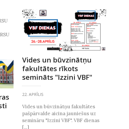
 RSU
 RSU
Vides un būvzinātņu
fakultātes rīkots
semināts "Izzini VBF"
22. APRĪLIS
ras
sti
Vides un būvzinātņu fakultātes
pašpārvalde aicina jauniešus uz
semināru "Izzini VBF". VBF dienas
[...]