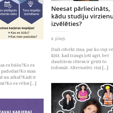
Neesat pārliecināts,
kādu studiju virzien
izvēlēties?
8. JŪNIJS
Daži cilvēki zina, par ko viņi v
kļūt, kad izaugs ļoti agri, bet
daudziem citiem ir grūti to
as es būšu?Ko es
izdomāt. Alternatīvi, viņi [...]
n padodas?Ko man
al un atkal?Kādi ir
i?Ko es vēlos [...]