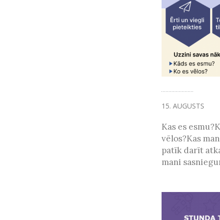
15. AUGUSTS
Kas es esmu?K
vēlos?Kas ma
patīk darīt atk
mani sasniegum