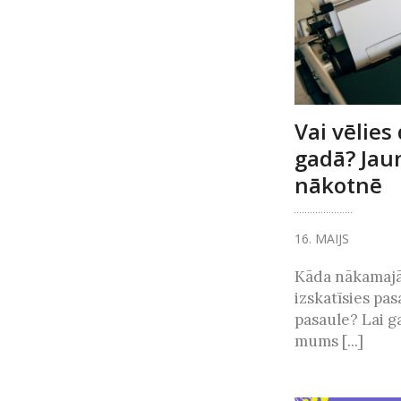
Vai vēlies
gadā? Jau
nākotnē
16. MAIJS
Kāda nākamaj
izskatīsies pas
pasaule? Lai ga
mums [...]