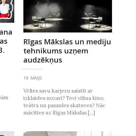
ana
bas
Rīgas Mākslas un mediju
3.
tehnikums uzņem
audzēkņus
19. MAIJS
Vēlies savu karjeru saistīt ar
bām
izklaides nozari? Tevi vilina kino,
teātra un pasaules skatuves? Nāc
mācīties uz Rīgas Mākslas [...]