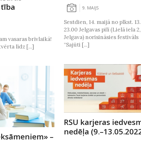
tība
9. MAIJS
Sestdien, 14. maijā no plkst. 13
23.00 Jelgavas pilī (Lielā iela 2,
Jelgava) norisināsies festivāls
am vasaras brīvlaikā!
“Sajūti [...]
ērta līdz [...]
RSU karjeras iedves
nedēļa (9.–13.05.2022
eksāmeniem» –