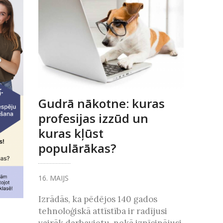
Gudrā nākotne: kuras
profesijas izzūd un
kuras kļūst
populārākas?
16. MAIJS
Izrādās, ka pēdējos 140 gados
tehnoloģiskā attīstība ir radījusi