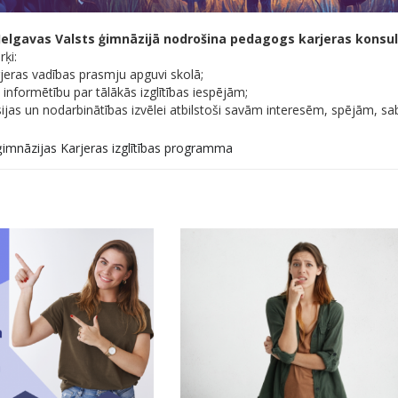
Jelgavas Valsts ģimnāzijā nodrošina pedagogs karjeras konsul
ķi:
jeras vadības prasmju apguvi skolā;
n informētību par tālākās izglītības iespējām;
ijas un nodarbinātības izvēlei atbilstoši savām interesēm, spējām, 
 ģimnāzijas Karjeras izglītības programma