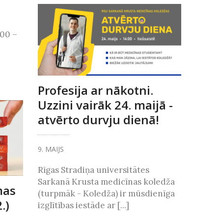
.00 –
Profesija ar nākotni.
Uzzini vairāk 24. maijā -
atvērto durvju dienā!
9. MAIJS
Rīgas Stradiņa universitātes
Sarkanā Krusta medicīnas koledža
mas
(turpmāk - Koledža) ir mūsdienīga
.)
izglītības iestāde ar [...]