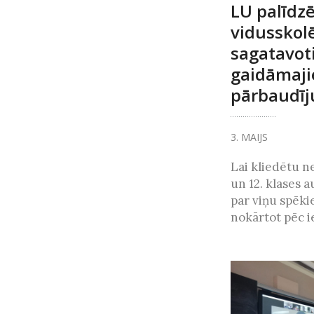
LU palīdz
vidusskol
sagatavot
gaidāmaj
pārbaudī
3. MAIJS
Lai kliedētu n
un 12. klases 
par viņu spēk
nokārtot pēc ie