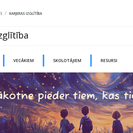
S
KARJERAS IZGLĪTĪBA
zglītība
VECĀKIEM
SKOLOTĀJIEM
RESURSI