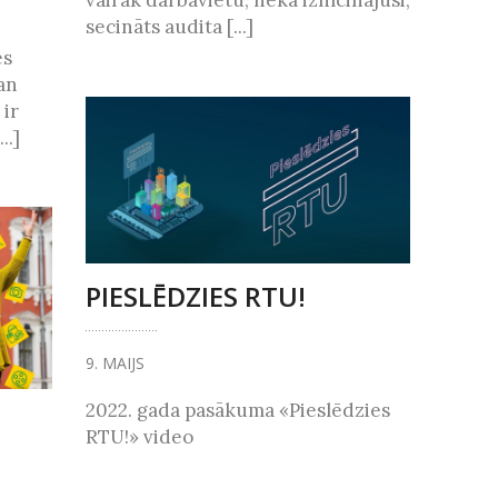
vairāk darbavietu, nekā iznīcinājusi,
secināts audita [...]
es
an
 ir
..]
PIESLĒDZIES RTU!
9. MAIJS
2022. gada pasākuma «Pieslēdzies
RTU!» video