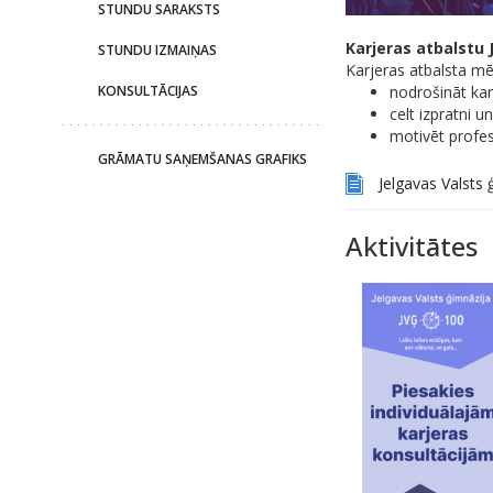
STUNDU SARAKSTS
Karjeras atbalstu 
STUNDU IZMAIŅAS
Karjeras atbalsta mēr
nodrošināt kar
KONSULTĀCIJAS
celt izpratni u
motivēt profes
GRĀMATU SAŅEMŠANAS GRAFIKS
Jelgavas Valsts
Aktivitātes