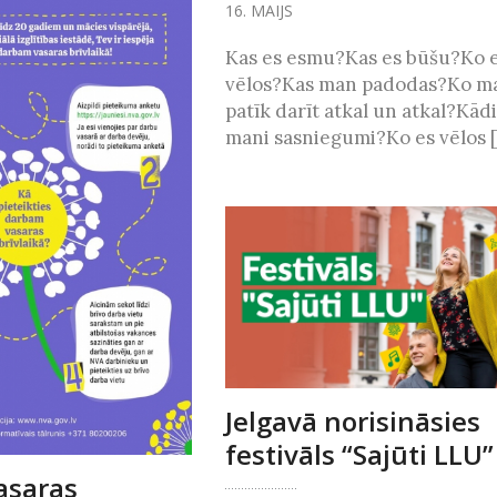
16. MAIJS
Kas es esmu?Kas es būšu?Ko 
vēlos?Kas man padodas?Ko m
patīk darīt atkal un atkal?Kādi
mani sasniegumi?Ko es vēlos [.
Jelgavā norisināsies
festivāls “Sajūti LLU”
asaras