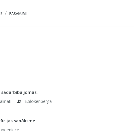
S
PASĀKUMI
 sadarbība jomās.
ālināti
E.Slokenberga
rācijas sanāksme.
Bandeniece