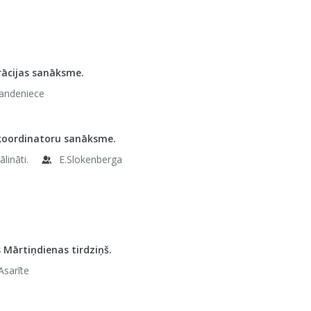
rācijas sanāksme.
Bandeniece
 koordinatoru sanāksme.
ālināti.
E.Slokenberga
s Mārtiņdienas tirdziņš.
Asarīte