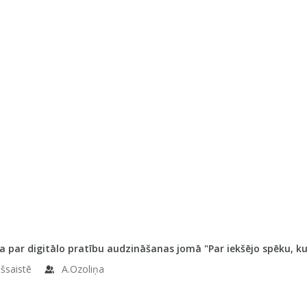
 par digitālo pratību audzināšanas jomā "Par iekšējo spēku, kur 
ešsaistē
A.Ozoliņa