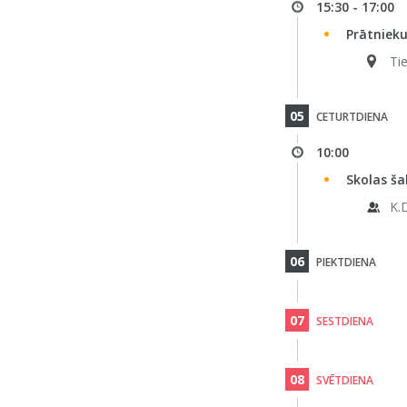
15:30 - 17:00
Prātnieku
Ti
05
CETURTDIENA
10:00
Skolas ša
K.
06
PIEKTDIENA
07
SESTDIENA
08
SVĒTDIENA