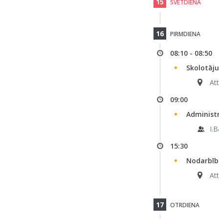
15
SVĒTDIENA
16
PIRMDIENA
08:10 - 08:50
Skolotāju
Att
09:00
Administ
I.
15:30
Nodarbība
Att
17
OTRDIENA