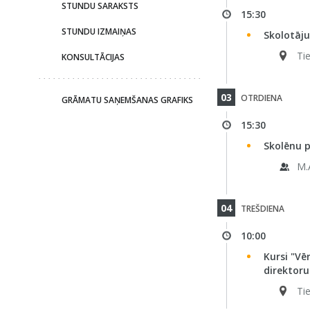
STUNDU SARAKSTS
15:30
STUNDU IZMAIŅAS
Skolotāj
Tie
KONSULTĀCIJAS
03
OTRDIENA
GRĀMATU SAŅEMŠANAS GRAFIKS
15:30
Skolēnu p
M.
04
TREŠDIENA
10:00
Kursi "Vē
direktoru
Ti