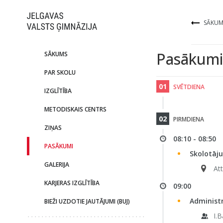
SĀKUM
Pasākumi
SĀKUMS
PAR SKOLU
01
SVĒTDIENA
IZGLĪTĪBA
METODISKAIS CENTRS
02
PIRMDIENA
ZIŅAS
08:10 - 08:50
PASĀKUMI
Skolotāju
GALERIJA
Att
KARJERAS IZGLĪTĪBA
09:00
Administ
BIEŽI UZDOTIE JAUTĀJUMI (BUJ)
I.