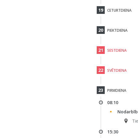
19
CETURTDIENA
20
PIEKTDIENA
21
SESTDIENA
22
SVĒTDIENA
23
PIRMDIENA
08:10
Nodarbība
Ti
15:30