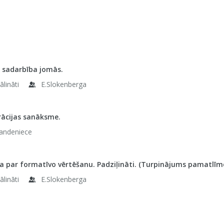
 sadarbība jomās.
ālināti
E.Slokenberga
rācijas sanāksme.
Bandeniece
 par formatīvo vērtēšanu. Padziļināti. (Turpinājums pamatlīm
ālināti
E.Slokenberga