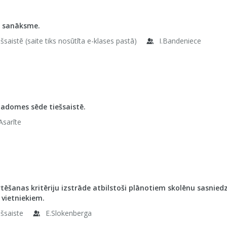
u sanāksme.
šsaistē (saite tiks nosūtīta e-klases pastā)
I.Bandeniece
adomes sēde tiešsaistē.
Asarīte
rtēšanas kritēriju izstrāde atbilstoši plānotiem skolēnu sasnie
 vietniekiem.
ešsaiste
E.Slokenberga