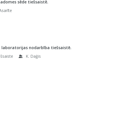
adomes sēde tiešsaistē.
Asarīte
 laboratorijas nodarbība tiešsaistē.
ešsaiste
K. Daģis