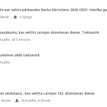
ža par valsts pārbaudes darbu kārtošanu 2020./2021. mācību gad
ālināti
A.Spirģe
 pasākums, kas veltīts Latvijas dzimšanas dienai. Tiešsaistē.
Asarīte, M.Tomsons
adomes sēde tiešsaistē.
Asarīte
es veidošana , kas veltīta Latvijas 102. dzimšanas dienai.
 skolas
M.Asarīte, A.Strods