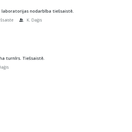
 laboratorijas nodarbība tiešsaistē.
ešsaiste
K. Daģis
ha turnīrs. Tiešsaistē.
Daģis