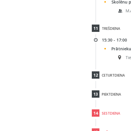
Skolēnu p
M.
11
TREŠDIENA
15:30 - 17:00
Prātnieku
Ti
12
CETURTDIENA
13
PIEKTDIENA
14
SESTDIENA