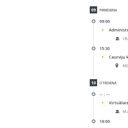
09
PIRMDIENA
09:00
Administ
I.
15:30
Caurviju
Att
10
OTRDIENA
-- : --
Virtuālai
M.
16:00