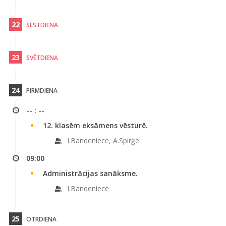
22
SESTDIENA
23
SVĒTDIENA
24
PIRMDIENA
-- : --
12. klasēm eksāmens vēsturē.
I.Bandeniece, A.Spirģe
09:00
Administrācijas sanāksme.
I.Bandeniece
25
OTRDIENA