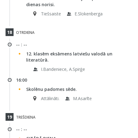
dienas norisi.
Tiešsaiste
E.Slokenberga
18
OTRDIENA
-- : --
12. klasēm eksāmens latviešu valodā un
literatūrā.
I.Bandeniece, A.Spirģe
16:00
Skolēnu padomes sēde.
Attālināti.
M.Asarīte
19
TREŠDIENA
-- : --