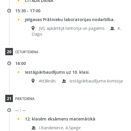
CITĀDĀ DIENA
15:30 - 17:00
Jelgavas Prātnieku laboratorijas nodarbība.
JVĢ apkārtējā teritorija un pagalms
K.
Daģis
20
CETURTDIENA
16:00
Iestājpārbaudījums uz 10. klasi.
Attālināti.
Iestājpārbaudījuma komisija
21
PIEKTDIENA
-- : --
12. klasēm eksāmens matemātikā
I.Bandeniece, A.Spirģe