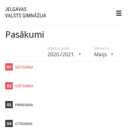
Pasākumi
Mācību gads
Mēnesis
2020./2021.
Maijs
01
SESTDIENA
02
SVĒTDIENA
03
PIRMDIENA
04
OTRDIENA