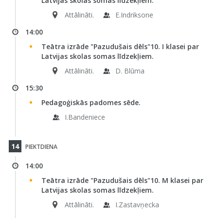
Latvijas skolas somas līdzekļiem.
Attālināti.
E.Indriksone
14:00
Teātra izrāde "Pazudušais dēls"10. I klasei par
Latvijas skolas somas līdzekļiem.
Attālināti.
D. Blūma
15:30
Pedagoģiskās padomes sēde.
I.Bandeniece
14
PIEKTDIENA
14:00
Teātra izrāde "Pazudušais dēls"10. M klasei par
Latvijas skolas somas līdzekļiem.
Attālināti.
I.Zastavņecka