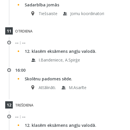
Sadarbība jomās
Tiešsaiste
Jomu koordinatori
11
OTRDIENA
-- : --
12. klasēm eksāmens angļu valodā.
I.Bandeniece, A.Spirģe
16:00
Skolēnu padomes sēde.
Attālināti.
M.Asarīte
12
TREŠDIENA
-- : --
12. klasēm eksāmens angļu valodā.