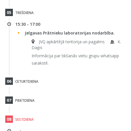
05
TREŠDIENA
15:30 - 17:00
Jelgavas Prātnieku laboratorijas nodarbība.
JVĢ apkārtējā teritorija un pagalms
K.
Daģis
Informācija par tikšanās vietu grupu whatsapp
sarakstē.
06
CETURTDIENA
07
PIEKTDIENA
08
SESTDIENA
-- : --