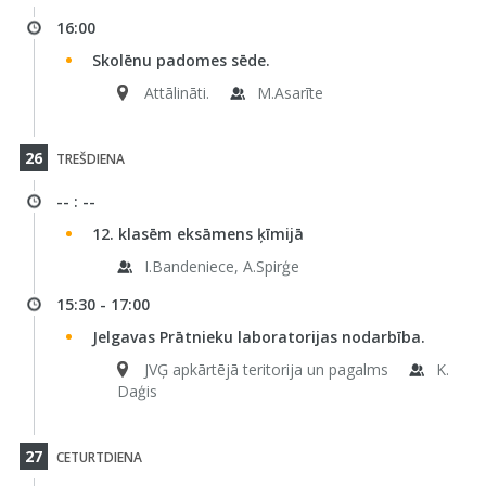
16:00
Skolēnu padomes sēde.
Attālināti.
M.Asarīte
26
TREŠDIENA
-- : --
12. klasēm eksāmens ķīmijā
I.Bandeniece, A.Spirģe
15:30 - 17:00
Jelgavas Prātnieku laboratorijas nodarbība.
JVĢ apkārtējā teritorija un pagalms
K.
Daģis
27
CETURTDIENA