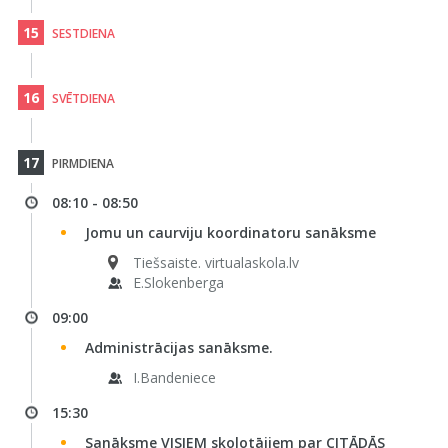
15
SESTDIENA
16
SVĒTDIENA
17
PIRMDIENA
08:10 - 08:50
Jomu un caurviju koordinatoru sanāksme
Tiešsaiste. virtualaskola.lv
E.Slokenberga
09:00
Administrācijas sanāksme.
I.Bandeniece
15:30
Sanāksme VISIEM skolotājiem par CITĀDĀS