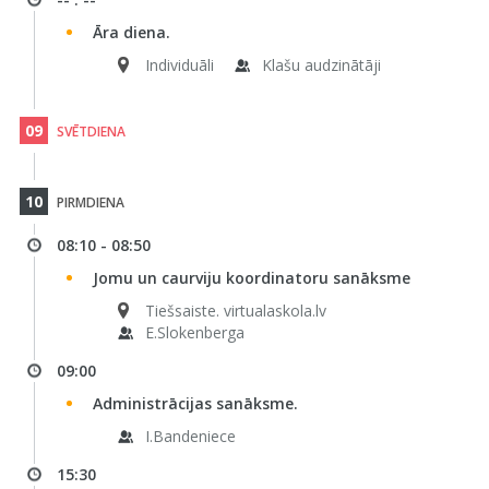
Āra diena.
Individuāli
Klašu audzinātāji
09
SVĒTDIENA
10
PIRMDIENA
08:10 - 08:50
Jomu un caurviju koordinatoru sanāksme
Tiešsaiste. virtualaskola.lv
E.Slokenberga
09:00
Administrācijas sanāksme.
I.Bandeniece
15:30