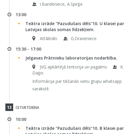
I.Bandeniece, A.Spirģe
13:00
Teātra izrāde "Pazudušais dēls"10. U klasei par
Latvijas skolas somas līdzekļiem.
Attālināti.
G.Draveniece
15:30 - 17:00
Jelgavas Prātnieku laboratorijas nodarbība.
JVĢ apkārtējā teritorija un pagalms
K.
Daģis
Informācija par tikšanās vietu grupu whatsapp
sarakstē.
13
CETURTDIENA
10:00
Teātra izrāde "Pazudušais dēls"10. B klasei par