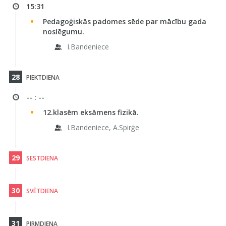
15:31
Pedagoģiskās padomes sēde par mācību gada
noslēgumu.
I.Bandeniece
28
PIEKTDIENA
-- : --
12.klasēm eksāmens fizikā.
I.Bandeniece, A.Spirģe
29
SESTDIENA
30
SVĒTDIENA
31
PIRMDIENA