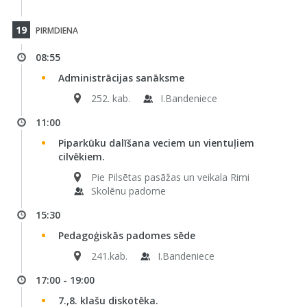
19
PIRMDIENA
08:55
Administrācijas sanāksme
252. kab.
I.Bandeniece
11:00
Piparkūku dalīšana veciem un vientuļiem
cilvēkiem.
Pie Pilsētas pasāžas un veikala Rimi
Skolēnu padome
15:30
Pedagoģiskās padomes sēde
241.kab.
I.Bandeniece
17:00 - 19:00
7.,8. klašu diskotēka.