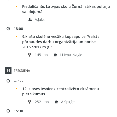
Piedalīšanās Latvijas skolu Žurnālistikas pulciņu
salidojumā.
A.Jaks
18:00
9.klašu skolēnu vecāku kopsapulce "Valsts
pārbaudes darbu organizācija un norise
2016./2017.m.g."
145.kab.
I.Liepa-Nagle
14
TREŠDIENA
-- : --
12. klases iesniedz centralizēto eksāmenu
pieteikumus
252. kab.
A.Spirģe
15:30