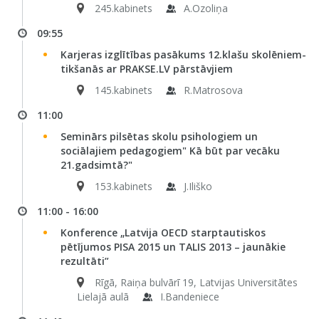
245.kabinets
A.Ozoliņa
09:55
Karjeras izglītības pasākums 12.klašu skolēniem-
tikšanās ar PRAKSE.LV pārstāvjiem
145.kabinets
R.Matrosova
11:00
Seminārs pilsētas skolu psihologiem un
sociālajiem pedagogiem" Kā būt par vecāku
21.gadsimtā?"
153.kabinets
J.Iliško
11:00 - 16:00
Konference „Latvija OECD starptautiskos
pētījumos PISA 2015 un TALIS 2013 – jaunākie
rezultāti”
Rīgā, Raiņa bulvārī 19, Latvijas Universitātes
Lielajā aulā
I.Bandeniece