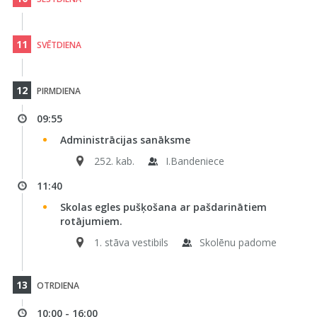
11
SVĒTDIENA
12
PIRMDIENA
09:55
Administrācijas sanāksme
252. kab.
I.Bandeniece
11:40
Skolas egles pušķošana ar pašdarinātiem
rotājumiem.
1. stāva vestibils
Skolēnu padome
13
OTRDIENA
10:00 - 16:00