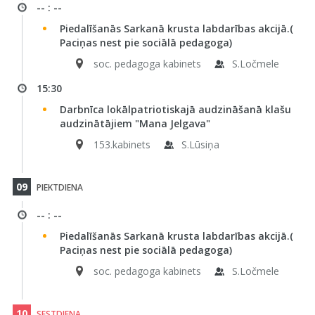
-- : --
Piedalīšanās Sarkanā krusta labdarības akcijā.(
Paciņas nest pie sociālā pedagoga)
soc. pedagoga kabinets
S.Ločmele
15:30
Darbnīca lokālpatriotiskajā audzināšanā klašu
audzinātājiem "Mana Jelgava"
153.kabinets
S.Lūsiņa
09
PIEKTDIENA
-- : --
Piedalīšanās Sarkanā krusta labdarības akcijā.(
Paciņas nest pie sociālā pedagoga)
soc. pedagoga kabinets
S.Ločmele
10
SESTDIENA