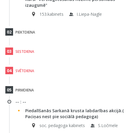
izaugsmē"
153.kabinets
I.Liepa-Nagle
02
PIEKTDIENA
03
SESTDIENA
04
SVĒTDIENA
05
PIRMDIENA
-- : --
Piedalīšanās Sarkanā krusta labdarības akcijā.(
Paciņas nest pie sociālā pedagoga)
soc. pedagoga kabinets
S.Ločmele