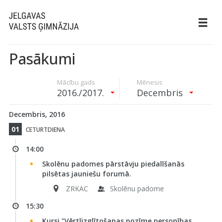
Pasākumi
Mācību gads
Mēnesis
2016./2017.
Decembris
Decembris, 2016
01
CETURTDIENA
14:00
Skolēnu padomes pārstāvju piedalīšanās
pilsētas jauniešu forumā.
ZRKAC
Skolēnu padome
15:30
Kursi "Vērtīizglītošanas nozīme personības