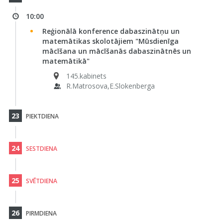
10:00
Reģionālā konference dabaszinātņu un
matemātikas skolotājiem "Mūsdienīga
mācīšana un mācīšanās dabaszinātnēs un
matemātikā"
145.kabinets
R.Matrosova,E.Slokenberga
23
PIEKTDIENA
24
SESTDIENA
25
SVĒTDIENA
26
PIRMDIENA