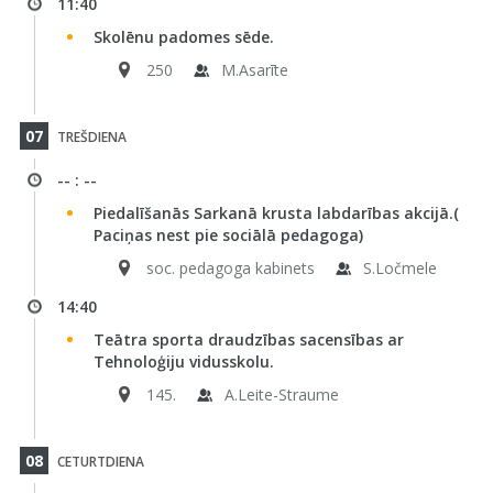
11:40
Skolēnu padomes sēde.
250
M.Asarīte
07
TREŠDIENA
-- : --
Piedalīšanās Sarkanā krusta labdarības akcijā.(
Paciņas nest pie sociālā pedagoga)
soc. pedagoga kabinets
S.Ločmele
14:40
Teātra sporta draudzības sacensības ar
Tehnoloģiju vidusskolu.
145.
A.Leite-Straume
08
CETURTDIENA