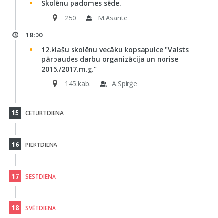
Skolēnu padomes sēde.
250
M.Asarīte
18:00
12.klašu skolēnu vecāku kopsapulce "Valsts
pārbaudes darbu organizācija un norise
2016./2017.m.g."
145.kab.
A.Spirģe
15
CETURTDIENA
16
PIEKTDIENA
17
SESTDIENA
18
SVĒTDIENA