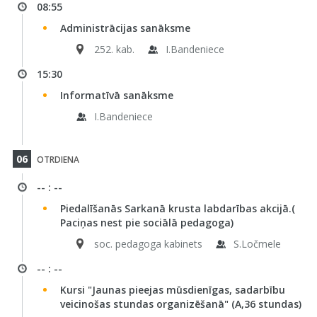
08:55
Administrācijas sanāksme
252. kab.
I.Bandeniece
15:30
Informatīvā sanāksme
I.Bandeniece
06
OTRDIENA
-- : --
Piedalīšanās Sarkanā krusta labdarības akcijā.(
Paciņas nest pie sociālā pedagoga)
soc. pedagoga kabinets
S.Ločmele
-- : --
Kursi "Jaunas pieejas mūsdienīgas, sadarbību
veicinošas stundas organizēšanā" (A,36 stundas)