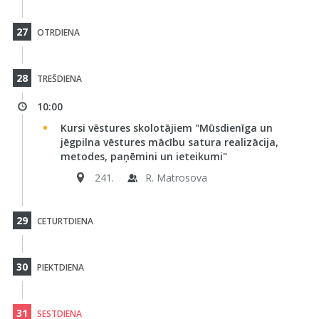
27
OTRDIENA
28
TREŠDIENA
10:00
Kursi vēstures skolotājiem "Mūsdienīga un
jēgpilna vēstures mācību satura realizācija,
metodes, paņēmini un ieteikumi"
241.
R. Matrosova
29
CETURTDIENA
30
PIEKTDIENA
31
SESTDIENA