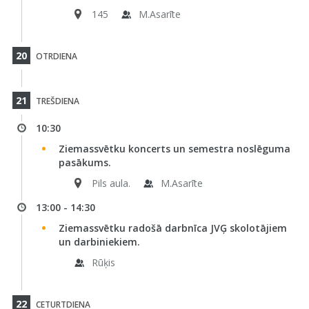
145
M.Asarīte
20
OTRDIENA
21
TREŠDIENA
10:30
Ziemassvētku koncerts un semestra noslēguma
pasākums.
Pils aula.
M.Asarīte
13:00 - 14:30
Ziemassvētku radošā darbnīca JVĢ skolotājiem
un darbiniekiem.
Rūķis
22
CETURTDIENA