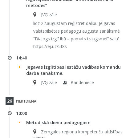
metodes”
JVĢ zāle
līdz 22.augustam reģistrēt dalību Jelgavas
valstspilsētas pedagogu augusta sanāksmē
“Dialogs izglītībā – pamats izaugsmei” saitē
https://ej.uz/5f8s
14:40
Jegavas izglītības iestāžu vadības komandu
darba sanāksme.
JVĢ zāle
Bandeniece
26
PIEKTDIENA
10:00
Metodiskā diena pedagogiem
Zemgales reģiona kompetenču attīstības
centrs