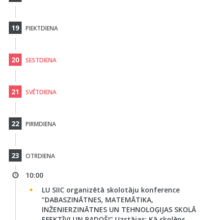
19
PIEKTDIENA
20
SESTDIENA
21
SVĒTDIENA
22
PIRMDIENA
23
OTRDIENA
10:00
LU SIIC organizētā skolotāju konference
“DABASZINĀTNES, MATEMĀTIKA,
INŽENIERZINĀTNES UN TEHNOLOĢIJAS SKOLĀ
EFEKTĪVI UN RADOŠI” Uzstājas: Kā skolēns