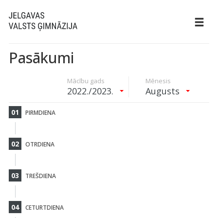
Pasākumi
Mācību gads
Mēnesis
2022./2023.
Augusts
01
PIRMDIENA
02
OTRDIENA
03
TREŠDIENA
04
CETURTDIENA