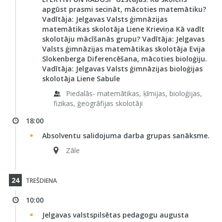
apgūst prasmi secināt, mācoties matemātiku?
Vadītāja: Jelgavas Valsts ģimnāzijas
matemātikas skolotāja Liene Krieviņa Kā vadīt
skolotāju mācīšanās grupu? Vadītāja: Jelgavas
Valsts ģimnāzijas matemātikas skolotāja Evija
Slokenberga Diferencēšana, mācoties bioloģiju.
Vadītāja: Jelgavas Valsts ģimnāzijas bioloģijas
skolotāja Liene Sabule
Piedalās- matemātikas, ķīmijas, bioloģijas,
fizikas, ģeogrāfijas skolotāji
18:00
Absolventu salidojuma darba grupas sanāksme.
Zāle
24
TREŠDIENA
10:00
Jelgavas valstspilsētas pedagogu augusta