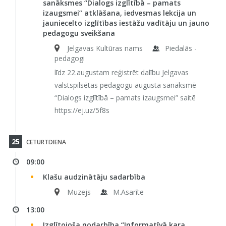
sanāksmes “Dialogs izglītībā – pamats
izaugsmei” atklāšana, iedvesmas lekcija un
jauniecelto izglītības iestāžu vadītāju un jauno
pedagogu sveikšana
Jelgavas Kultūras nams
Piedalās -
pedagogi
līdz 22.augustam reģistrēt dalību Jelgavas
valstspilsētas pedagogu augusta sanāksmē
“Dialogs izglītībā – pamats izaugsmei” saitē
https://ej.uz/5f8s
25
CETURTDIENA
09:00
Klašu audzinātāju sadarbība
Muzejs
M.Asarīte
13:00
Izglītojoša nodarbība “Informatīvā kara