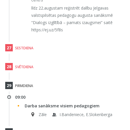
līdz 22.augustam reģistrēt dalību Jelgavas
valstspilsētas pedagogu augusta sanāksmē
“Dialogs izglītībā – pamats izaugsmei” saitē
https://ej.uz/5f8s
27
SESTDIENA
28
SVĒTDIENA
29
PIRMDIENA
09:00
Darba sanāksme visiem pedagogiem
Zāle
I.Bandeniece, E.Slokenberga