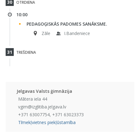
30
OTRDIENA
10:00
PEDAGOĢISKĀS PADOMES SANĀKSME.
Zāle
I.Bandeniece
31
TREŠDIENA
Jelgavas Valsts ģimnāzija
Mātera iela 44
vgim@izglitiba.jelgava.lv
+371 63007754, +371 63023373
Tīmekļvietnes piekļūstamība