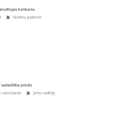
 erudīcijas konkurss.
3
Skolēnu padome.
u sadarbība jomās
c vienošanās
Jomu vadītāji