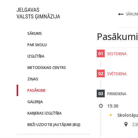
SĀKUM
Pasākumi
SĀKUMS
PAR SKOLU
01
SESTDIENA
IZGLĪTĪBA
METODISKAIS CENTRS
02
SVĒTDIENA
ZIŅAS
PASĀKUMI
03
PIRMDIENA
GALERIJA
15:30
KARJERAS IZGLĪTĪBA
Skolotāju
Zāl
BIEŽI UZDOTIE JAUTĀJUMI (BUJ)