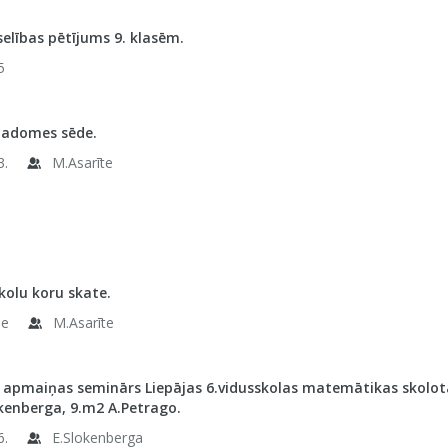
elības pētījums 9. klasēm.
5
padomes sēde.
3.
M.Asarīte
skolu koru skate.
le
M.Asarīte
 apmaiņas seminārs Liepājas 6.vidusskolas matemātikas skolotāji
kenberga, 9.m2 A.Petrago.
6.
E.Slokenberga