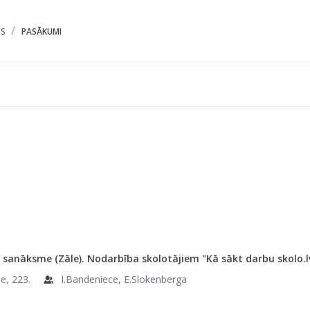
S
PASĀKUMI
 sanāksme (Zāle). Nodarbība skolotājiem "Kā sākt darbu skolo.lv"
e, 223.
I.Bandeniece, E.Slokenberga