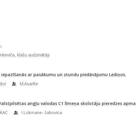
.
ankeviča, klašu audzinātāji
u iepazīšanās ar pasākumu un stundu piedāvājumu Lediņos.
diņi
M.Asarīte
Valstpilsētas angļu valodas C1 līmeņa skolotāju pieredzes apma
KAC
I.Lokmane- šabovica