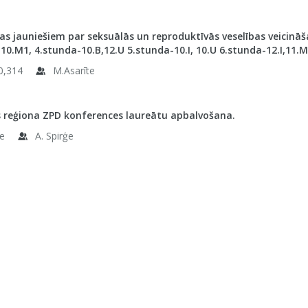
s jauniešiem par seksuālās un reproduktīvās veselības veicināša
10.M1, 4.stunda-10.B,12.U 5.stunda-10.I, 10.U 6.stunda-12.I,11.M
0,314
M.Asarīte
 reģiona ZPD konferences laureātu apbalvošana.
le
A. Spirģe