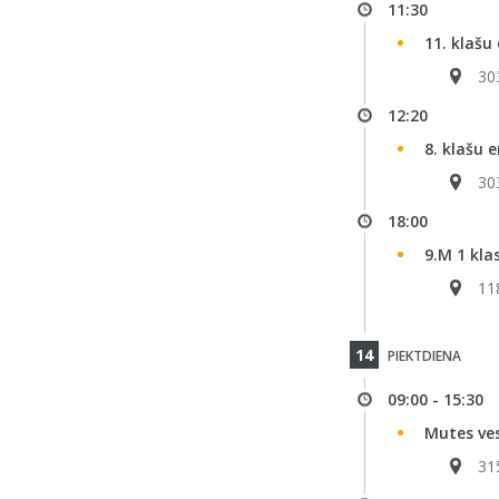
11:30
11. klašu
30
12:20
8. klašu e
30
18:00
9.M 1 kla
11
14
PIEKTDIENA
09:00 - 15:30
Mutes ves
31