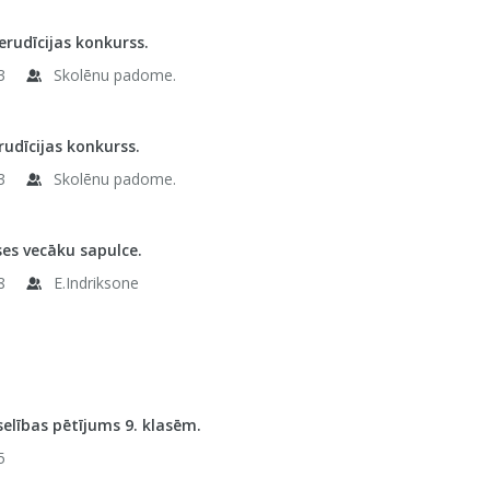
 erudīcijas konkurss.
3
Skolēnu padome.
rudīcijas konkurss.
3
Skolēnu padome.
ses vecāku sapulce.
8
E.Indriksone
elības pētījums 9. klasēm.
5