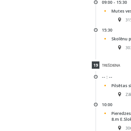
09:00 - 15:30
Mutes ves
31
15:30
Skolēnu 
30
19
TREŠDIENA
-- : --
Pilsētas 
Zā
10:00
Pieredzes
8.m E.Slo
30