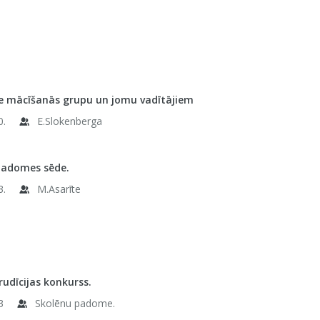
 mācīšanās grupu un jomu vadītājiem
0.
E.Slokenberga
padomes sēde.
3.
M.Asarīte
rudīcijas konkurss.
3
Skolēnu padome.