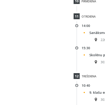
10
PIRMDIENA
11
OTRDIENA
14:00
Sanāksme
22
15:30
Skolēnu 
30
12
TREŠDIENA
10:40
9. klašu e
30