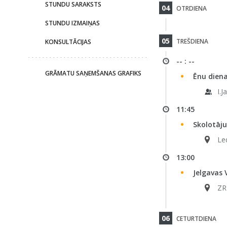
STUNDU SARAKSTS
04
OTRDIENA
STUNDU IZMAIŅAS
05
TREŠDIENA
KONSULTĀCIJAS
-- : --
GRĀMATU SAŅEMŠANAS GRAFIKS
Ēnu diena
I.J
11:45
Skolotāj
Le
13:00
Jelgavas 
ZR
06
CETURTDIENA