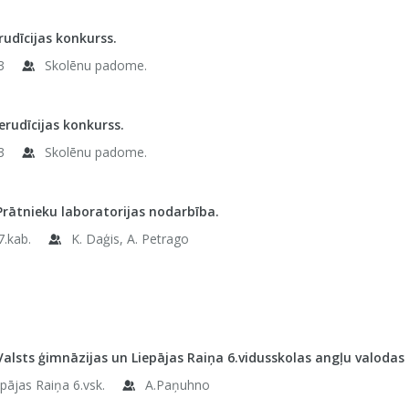
rudīcijas konkurss.
3
Skolēnu padome.
 erudīcijas konkurss.
3
Skolēnu padome.
Prātnieku laboratorijas nodarbība.
7.kab.
K. Daģis, A. Petrago
Valsts ģimnāzijas un Liepājas Raiņa 6.vidusskolas angļu valoda
pājas Raiņa 6.vsk.
A.Paņuhno