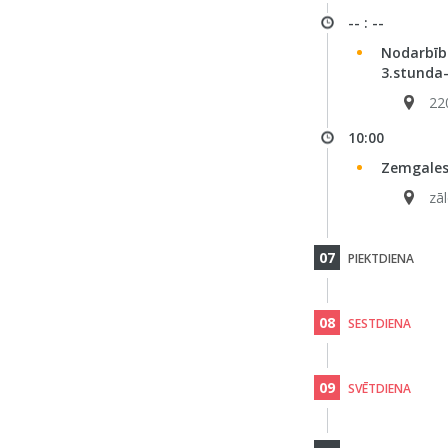
-- : --
Nodarbība
3.stunda-
22
10:00
Zemgales
zā
07
PIEKTDIENA
08
SESTDIENA
09
SVĒTDIENA