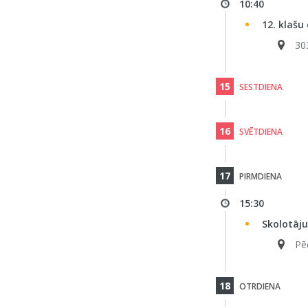
10:40
12. klašu
30
15
SESTDIENA
16
SVĒTDIENA
17
PIRMDIENA
15:30
Skolotāj
Pē
18
OTRDIENA