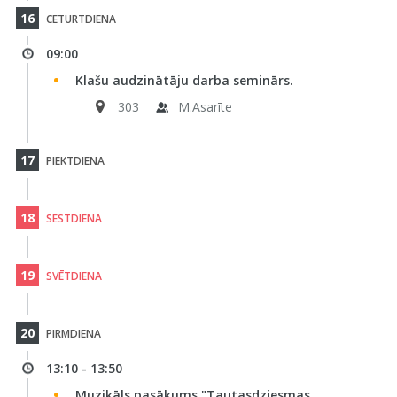
16
CETURTDIENA
09:00
Klašu audzinātāju darba seminārs.
303
M.Asarīte
17
PIEKTDIENA
18
SESTDIENA
19
SVĒTDIENA
20
PIRMDIENA
13:10 - 13:50
Muzikāls pasākums "Tautasdziesmas