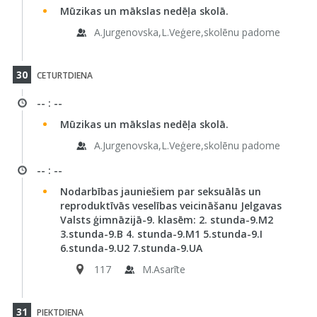
Mūzikas un mākslas nedēļa skolā.
A.Jurgenovska,L.Veģere,skolēnu padome
30
CETURTDIENA
-- : --
Mūzikas un mākslas nedēļa skolā.
A.Jurgenovska,L.Veģere,skolēnu padome
-- : --
Nodarbības jauniešiem par seksuālās un
reproduktīvās veselības veicināšanu Jelgavas
Valsts ģimnāzijā-9. klasēm: 2. stunda-9.M2
3.stunda-9.B 4. stunda-9.M1 5.stunda-9.I
6.stunda-9.U2 7.stunda-9.UA
117
M.Asarīte
31
PIEKTDIENA