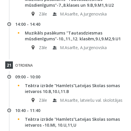
mūsdienīgums"-7.,8.klases un 9.B,9.M1,9.U2
Zāle
M.Asarīte, A.Jurgenovska
14:00 - 14:40
Muzikāls pasākums "Tautasdziesmas
mūsdienīgums"-10.,11.,12. klasēm,9.I,9.M2,9.U1
Zāle
M.Asarīte, A.Jurgenovska
21
OTRDIENA
09:00 - 10:00
Teātra izrāde "Hamlets"Latvijas Skolas somas
ietvaros 10.B,10.I,11.B
Zāle
M.Asarīte, latviešu val. skolotājas
10:40 - 11:40
Teātra izrāde "Hamlets"Latvijas Skolas somas
ietvaros -10.MI, 10.U,11,U