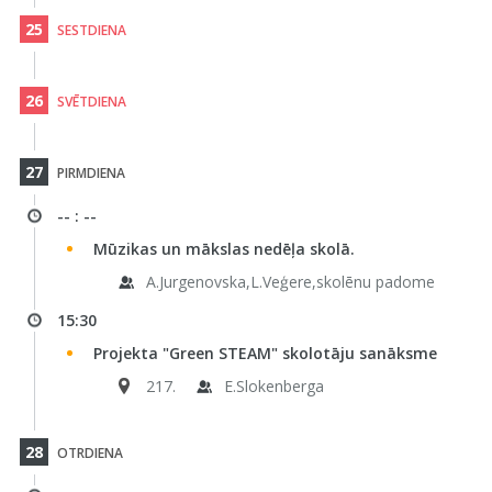
25
SESTDIENA
26
SVĒTDIENA
27
PIRMDIENA
-- : --
Mūzikas un mākslas nedēļa skolā.
A.Jurgenovska,L.Veģere,skolēnu padome
15:30
Projekta "Green STEAM" skolotāju sanāksme
217.
E.Slokenberga
28
OTRDIENA