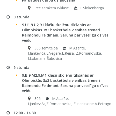
Pārbaudes darbu uzlabošana
Pēc saraksta e-klasē
E.Slokenberga
3.stunda
9.U1,9.U2,9.I klašu skolēnu tikšanās ar
Olimpiskās 3x3 basketbola vienības treneri
Raimondu Feldmani. Saruna par veselīgu dzīves
veidu.
306.sem.telpa
M.Asarīte,
I.Jankeviča,L.Veģere,L.Reisa, Z.Romanovska,
I.Lokmane-Šabovica
5.stunda
9.B,9.M2,9.M1 klašu skolēnu tikšanās ar
Olimpiskās 3x3 basketbola vienības treneri
Raimondu Feldmani. Saruna par veselīgu dzīves
veidu.
306
M.Asarīte,
I.Jankeviča,Z.Romanovska, E.Indriksone,A.Petrago
12:00 - 14:30