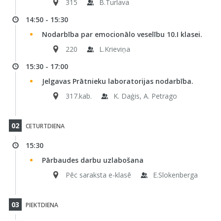
315
B.Turlava
14:50 - 15:30
Nodarbība par emocionālo veselību 10.I klasei.
220
L.Krieviņa
15:30 - 17:00
Jelgavas Prātnieku laboratorijas nodarbība.
317.kab.
K. Daģis, A. Petrago
02
CETURTDIENA
15:30
Pārbaudes darbu uzlabošana
Pēc saraksta e-klasē
E.Slokenberga
03
PIEKTDIENA