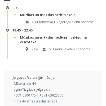
-- : --
Mūzikas un mākslas nedēļa skolā.
A.Jurgenovska,L.Veģere,skolēnu padome
18:45 - 22:45
Mūzikas un mākslas nedēļas noslēguma
diskotēka.
Zāle
M.Asarīte, skolēnu padome
Jelgavas Valsts ģimnāzija
Mātera iela 44
vgim@izglitiba.jelgava.lv
+371 63007754, +371 63023373
Tīmekļvietnes piekļūstamība