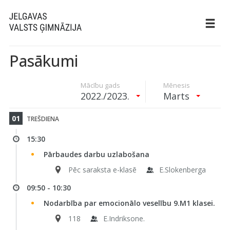
Pasākumi
Mācību gads
Mēnesis
2022./2023.
Marts
01
TREŠDIENA
15:30
Pārbaudes darbu uzlabošana
Pēc saraksta e-klasē
E.Slokenberga
09:50 - 10:30
Nodarbība par emocionālo veselību 9.M1 klasei.
118
E.Indriksone.