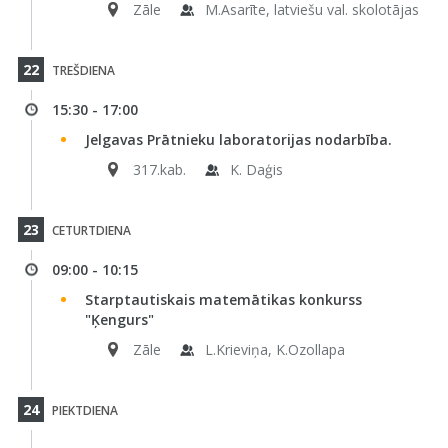
Zāle
M.Asarīte, latviešu val. skolotājas
22
TREŠDIENA
15:30 - 17:00
Jelgavas Prātnieku laboratorijas nodarbība.
317.kab.
K. Daģis
23
CETURTDIENA
09:00 - 10:15
Starptautiskais matemātikas konkurss
"Ķengurs"
Zāle
L.Krieviņa, K.Ozollapa
24
PIEKTDIENA