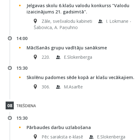
Jelgavas skolu 6.klašu valodu konkurss "Valodu
izaicinājums 21. gadsimtā".
Zāle, svešvalodu kabineti
I. Lokmane -
Šabovica, A. Paņuhno
14:00
Mācīšanās grupu vadītāju sanāksme
220.
E.Slokenberga
15:30
Skolēnu padomes sēde kopā ar klašu vecākajiem.
306.
M.Asarīte
08
TREŠDIENA
15:30
Pārbaudes darbu uzlabošana
Pēc saraksta e-klasē
E.Slokenberga