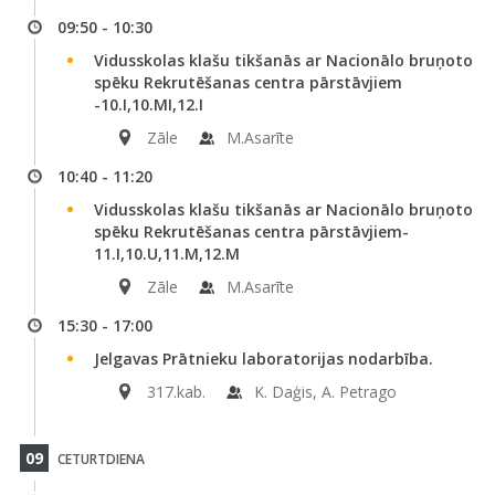
09:50 - 10:30
Vidusskolas klašu tikšanās ar Nacionālo bruņoto
spēku Rekrutēšanas centra pārstāvjiem
-10.I,10.MI,12.I
Zāle
M.Asarīte
10:40 - 11:20
Vidusskolas klašu tikšanās ar Nacionālo bruņoto
spēku Rekrutēšanas centra pārstāvjiem-
11.I,10.U,11.M,12.M
Zāle
M.Asarīte
15:30 - 17:00
Jelgavas Prātnieku laboratorijas nodarbība.
317.kab.
K. Daģis, A. Petrago
09
CETURTDIENA