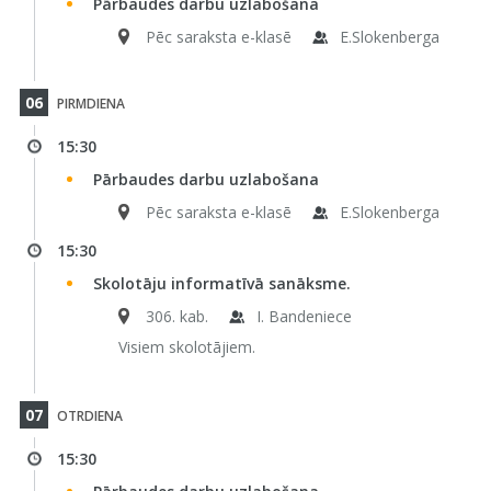
Pārbaudes darbu uzlabošana
Pēc saraksta e-klasē
E.Slokenberga
06
PIRMDIENA
15:30
Pārbaudes darbu uzlabošana
Pēc saraksta e-klasē
E.Slokenberga
15:30
Skolotāju informatīvā sanāksme.
306. kab.
I. Bandeniece
Visiem skolotājiem.
07
OTRDIENA
15:30