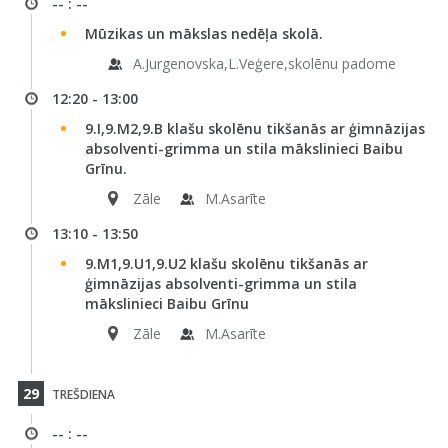
-- : --
Mūzikas un mākslas nedēļa skolā.
A.Jurgenovska,L.Veģere,skolēnu padome
12:20 - 13:00
9.I,9.M2,9.B klašu skolēnu tikšanās ar ģimnāzijas
absolventi-grimma un stila mākslinieci Baibu
Grīnu.
Zāle
M.Asarīte
13:10 - 13:50
9.M1,9.U1,9.U2 klašu skolēnu tikšanās ar
ģimnāzijas absolventi-grimma un stila
mākslinieci Baibu Grīnu
Zāle
M.Asarīte
29
TREŠDIENA
-- : --