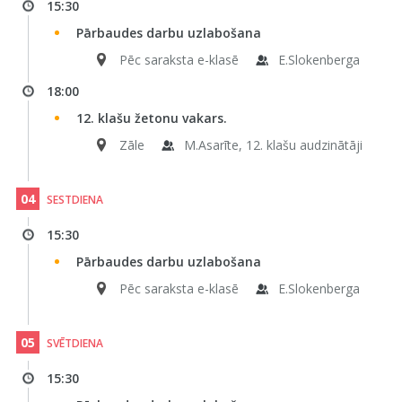
15:30
Pārbaudes darbu uzlabošana
Pēc saraksta e-klasē
E.Slokenberga
18:00
12. klašu žetonu vakars.
Zāle
M.Asarīte, 12. klašu audzinātāji
04
SESTDIENA
15:30
Pārbaudes darbu uzlabošana
Pēc saraksta e-klasē
E.Slokenberga
05
SVĒTDIENA
15:30