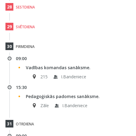
28
SESTDIENA
29
SVĒTDIENA
30
PIRMDIENA
09:00
Vadības komandas sanāksme.
215
I.Bandeniece
15:30
Pedagoģiskās padomes sanāksme.
Zāle
I.Bandeniece
31
OTRDIENA
09:00