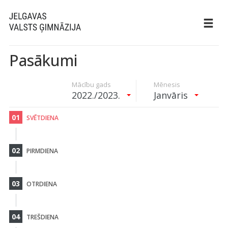
Pasākumi
Mācību gads
Mēnesis
2022./2023.
Janvāris
01
SVĒTDIENA
02
PIRMDIENA
03
OTRDIENA
04
TREŠDIENA