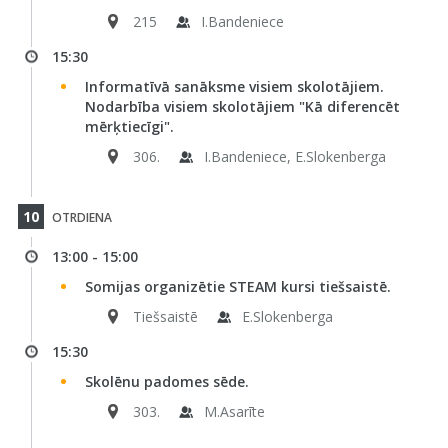
215
I.Bandeniece
15:30
Informatīvā sanāksme visiem skolotājiem.
Nodarbība visiem skolotājiem "Kā diferencēt
mērķtiecīgi".
306.
I.Bandeniece, E.Slokenberga
10
OTRDIENA
13:00 - 15:00
Somijas organizētie STEAM kursi tiešsaistē.
Tiešsaistē
E.Slokenberga
15:30
Skolēnu padomes sēde.
303.
M.Asarīte