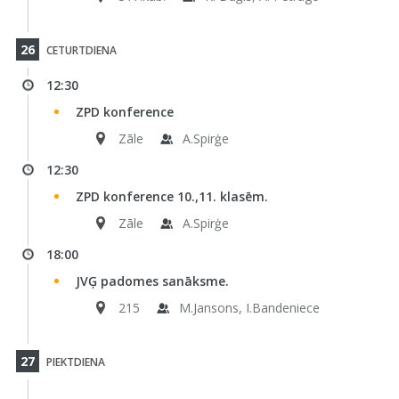
26
CETURTDIENA
12:30
ZPD konference
Zāle
A.Spirģe
12:30
ZPD konference 10.,11. klasēm.
Zāle
A.Spirģe
18:00
JVĢ padomes sanāksme.
215
M.Jansons, I.Bandeniece
27
PIEKTDIENA