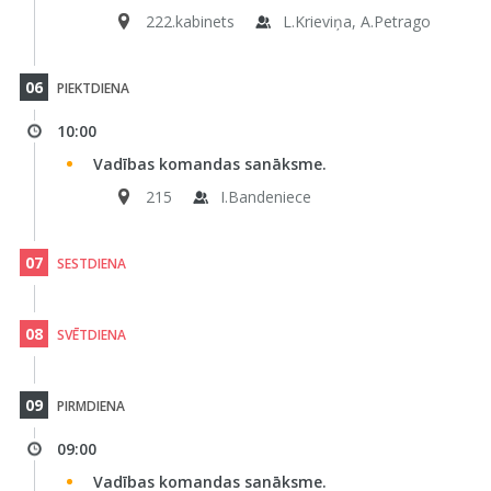
222.kabinets
L.Krieviņa, A.Petrago
06
PIEKTDIENA
10:00
Vadības komandas sanāksme.
215
I.Bandeniece
07
SESTDIENA
08
SVĒTDIENA
09
PIRMDIENA
09:00
Vadības komandas sanāksme.