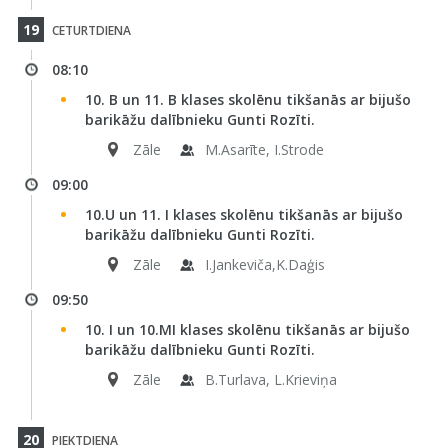
19
CETURTDIENA
08:10
10. B un 11. B klases skolēnu tikšanās ar bijušo
barikāžu dalībnieku Gunti Rozīti.
Zāle
M.Asarīte, I.Strode
09:00
10.U un 11. I klases skolēnu tikšanās ar bijušo
barikāžu dalībnieku Gunti Rozīti.
Zāle
I.Jankeviča,K.Daģis
09:50
10. I un 10.MI klases skolēnu tikšanās ar bijušo
barikāžu dalībnieku Gunti Rozīti.
Zāle
B.Turlava, L.Krieviņa
20
PIEKTDIENA