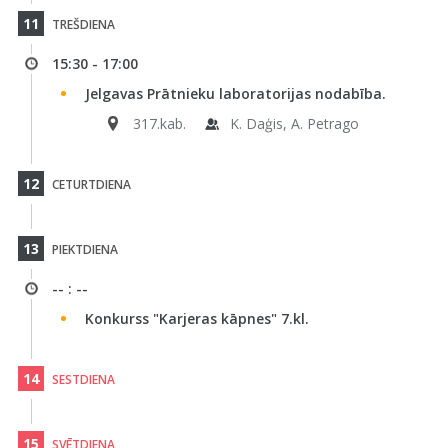
11
TREŠDIENA
15:30 - 17:00
Jelgavas Prātnieku laboratorijas nodabība.
317.kab.
K. Daģis, A. Petrago
12
CETURTDIENA
13
PIEKTDIENA
-- : --
Konkurss "Karjeras kāpnes" 7.kl.
14
SESTDIENA
15
SVĒTDIENA