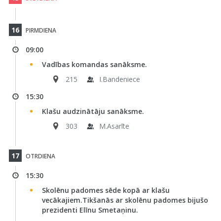
16
PIRMDIENA
09:00
Vadības komandas sanāksme.
215
I.Bandeniece
15:30
Klašu audzinātāju sanāksme.
303
M.Asarīte
17
OTRDIENA
15:30
Skolēnu padomes sēde kopā ar klašu
vecākajiem.Tikšanās ar skolēnu padomes bijušo
prezidenti Elīnu Smetaņinu.