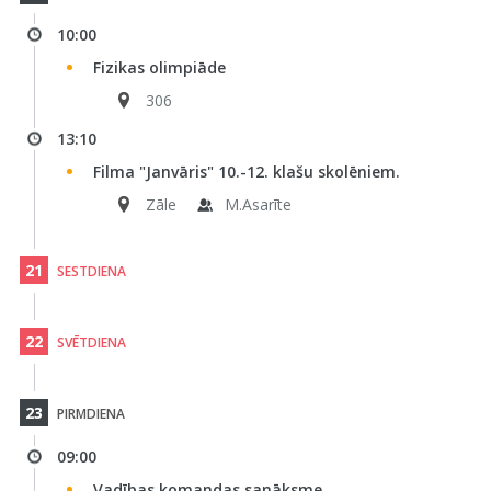
10:00
Fizikas olimpiāde
306
13:10
Filma "Janvāris" 10.-12. klašu skolēniem.
Zāle
M.Asarīte
21
SESTDIENA
22
SVĒTDIENA
23
PIRMDIENA
09:00
Vadības komandas sanāksme.