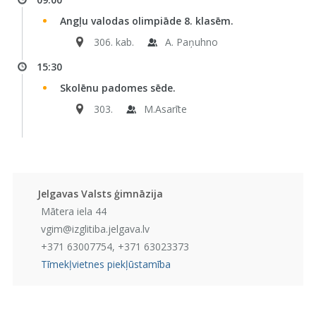
Angļu valodas olimpiāde 8. klasēm.
306. kab.
A. Paņuhno
15:30
Skolēnu padomes sēde.
303.
M.Asarīte
Jelgavas Valsts ģimnāzija
Mātera iela 44
vgim@izglitiba.jelgava.lv
+371 63007754, +371 63023373
Tīmekļvietnes piekļūstamība