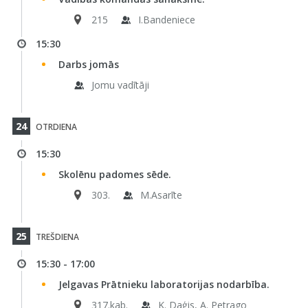
215
I.Bandeniece
15:30
Darbs jomās
Jomu vadītāji
24
OTRDIENA
15:30
Skolēnu padomes sēde.
303.
M.Asarīte
25
TREŠDIENA
15:30 - 17:00
Jelgavas Prātnieku laboratorijas nodarbība.
317.kab.
K. Daģis, A. Petrago