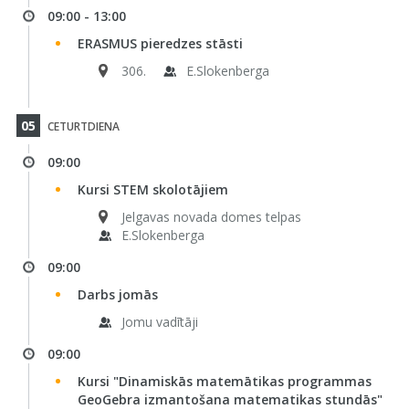
09:00 - 13:00
ERASMUS pieredzes stāsti
306.
E.Slokenberga
05
CETURTDIENA
09:00
Kursi STEM skolotājiem
Jelgavas novada domes telpas
E.Slokenberga
09:00
Darbs jomās
Jomu vadītāji
09:00
Kursi "Dinamiskās matemātikas programmas
GeoGebra izmantošana matematikas stundās"