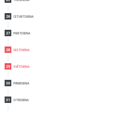
26
CETURTDIENA
27
PIEKTDIENA
28
SESTDIENA
29
SVĒTDIENA
30
PIRMDIENA
31
OTRDIENA