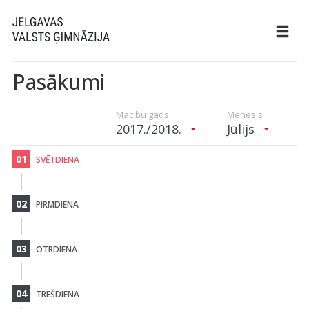
Pasākumi
Mācību gads
Mēnesis
2017./2018.
Jūlijs
01
SVĒTDIENA
02
PIRMDIENA
03
OTRDIENA
04
TREŠDIENA